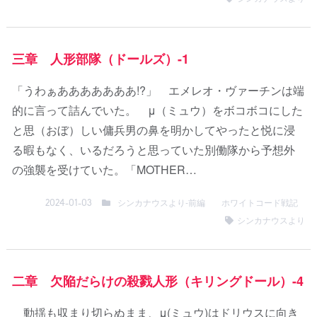
三章 人形部隊（ドールズ）-1
「うわぁあああああああ!?」 エメレオ・ヴァーチンは端
的に言って詰んでいた。 μ（ミュウ）をボコボコにした
と思（おぼ）しい傭兵男の鼻を明かしてやったと悦に浸
る暇もなく、いるだろうと思っていた別働隊から予想外
の強襲を受けていた。「MOTHER…
シンカナウスより-前編
ホワイトコード戦記
2024-01-03
シンカナウスより
二章 欠陥だらけの殺戮人形（キリングドール）-4
動揺も収まり切らぬまま、μ(ミュウ)はドリウスに向き