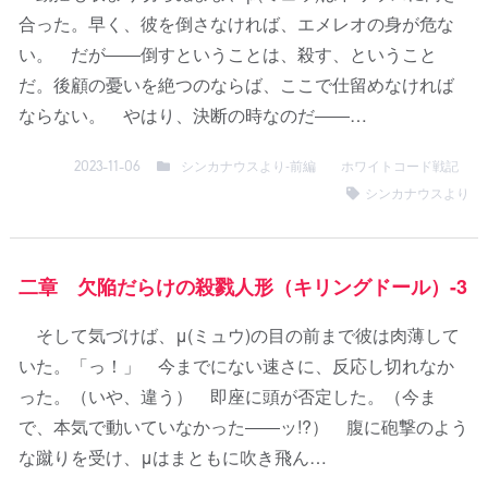
合った。早く、彼を倒さなければ、エメレオの身が危な
い。 だが――倒すということは、殺す、ということ
だ。後顧の憂いを絶つのならば、ここで仕留めなければ
ならない。 やはり、決断の時なのだ――…
シンカナウスより-前編
ホワイトコード戦記
2023-11-06
シンカナウスより
二章 欠陥だらけの殺戮人形（キリングドール）-3
そして気づけば、μ(ミュウ)の目の前まで彼は肉薄して
いた。「っ！」 今までにない速さに、反応し切れなか
った。（いや、違う） 即座に頭が否定した。（今ま
で、本気で動いていなかった――ッ!?） 腹に砲撃のよう
な蹴りを受け、μはまともに吹き飛ん…