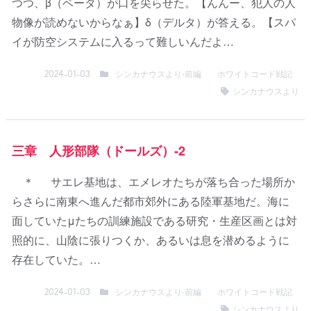
つつ、β（ベータ）が口を尖らせた。【んんー、犯人の人
物像が読めないからなぁ】δ（デルタ）が答える。【スパ
イが防空システムに入るって難しいんだよ…
シンカナウスより-前編
ホワイトコード戦記
2024-01-03
シンカナウスより
三章 人形部隊（ドールズ）-2
＊ サエレ基地は、エメレオたちが落ち合った場所か
らさらに南東へ進んだ都市郊外にある陸軍基地だ。海に
面していたμたちの訓練施設である研究・生産区画とは対
照的に、山陰に張りつくか、あるいは息を潜めるように
存在していた。…
シンカナウスより-前編
ホワイトコード戦記
2024-01-03
シンカナウスより