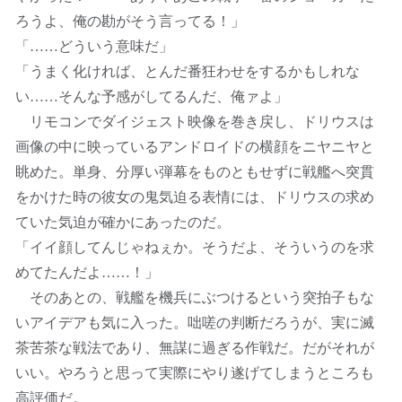
ろうよ、俺の勘がそう言ってる！」
「……どういう意味だ」
「うまく化ければ、とんだ番狂わせをするかもしれな
い……そんな予感がしてるんだ、俺ァよ」
リモコンでダイジェスト映像を巻き戻し、ドリウスは
画像の中に映っているアンドロイドの横顔をニヤニヤと
眺めた。単身、分厚い弾幕をものともせずに戦艦へ突貫
をかけた時の彼女の鬼気迫る表情には、ドリウスの求め
ていた気迫が確かにあったのだ。
「イイ顔してんじゃねぇか。そうだよ、そういうのを求
めてたんだよ……！」
そのあとの、戦艦を機兵にぶつけるという突拍子もな
いアイデアも気に入った。咄嗟の判断だろうが、実に滅
茶苦茶な戦法であり、無謀に過ぎる作戦だ。だがそれが
いい。やろうと思って実際にやり遂げてしまうところも
高評価だ。