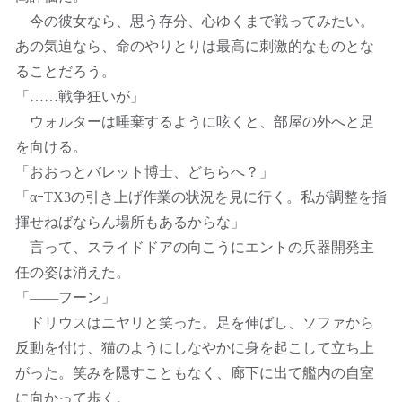
今の彼女なら、思う存分、心ゆくまで戦ってみたい。
あの気迫なら、命のやりとりは最高に刺激的なものとな
ることだろう。
「……戦争狂いが」
ウォルターは唾棄するように呟くと、部屋の外へと足
を向ける。
「おおっとバレット博士、どちらへ？」
「αｰTX3の引き上げ作業の状況を見に行く。私が調整を指
揮せねばならん場所もあるからな」
言って、スライドドアの向こうにエントの兵器開発主
任の姿は消えた。
「――フーン」
ドリウスはニヤリと笑った。足を伸ばし、ソファから
反動を付け、猫のようにしなやかに身を起こして立ち上
がった。笑みを隠すこともなく、廊下に出て艦内の自室
に向かって歩く。