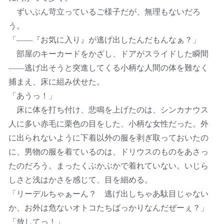
ずいぶん苛立っているご様子だが、無理もないだろ
う。
「――『お気に入り』が逃げ出したんだもんなぁ？」
部屋のキーカードをかざし、ドアがスライドした瞬間
――逃げ出そうと突進してくる小柄な人間の体を難なく
捕まえ、床に組み伏せた。
「あうっ！」
床に体を打ち付け、悲鳴を上げたのは、シンカナウス
人に多い赤毛に栗色の目をした、小柄な女性だった。外
に出られないように下着以外の服を剥ぎ取っておいたの
に、男物の服を着ているのは、ドリウスのものをあさっ
たのだろう。まったくぶかぶかで着れていない。いじら
しさと浅はかさを感じて、目を細める。
「リーデルちゃぁーん？ 逃げ出しちゃあ駄目じゃない
か、お外は危ないオトコたちばっかりなんだぜーぇ？」
「放してっ！」