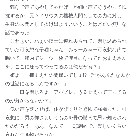
猫なで声であやしてやれば、か細い声でそうやって抵
抗するが、元々ドリウスの機械人間としての力に対し、
生身の人間として抜け出ようということはどだい無理な
話であった。
「こわぁいこわぁい博士に連れ去られて、閉じ込められ
ていた可哀想な子猫ちゃん。みゃーみゃー可哀想な声で
鳴いて、艦内でシーツ一枚で涙目になってたおまえさん
を、ここに庇ってやってるのは俺だぞぉ？」
「嫌よ！ 捕まえたの間違いでしょ!? 誰があんたなんか
の世話になるもんですか！」
「――口を閉じろよ、アバズレ。うるせえって言ってる
のが分からないか？」
低い声を落とせば、体がびくりと恐怖で強張った。可
哀想に、男の怖さというものを骨の髄まで思い知らされ
たのだろう。ああ、なんて――悲劇的で、楽しいくらい
哀れな生き物だろうか。