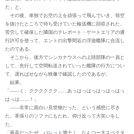
た」と。
その後、単独でお空の上を頑張って飛んでいき、領空
を抜けたところで待ち受けていた輸送機に回収された。
苦労して確保した隣国のテレポート・ゲートエリアの通
行許可を使って、エントの出撃間近の浮遊艦隊に合流し
たのである。
そこから、後方でシンカナウスへの上陸部隊の一員と
して、先行して空間転送されていった艦隊の行方につい
て、遅ればせながら映像で確認したのであるが。
結果。
「――く、クククククク……あっはっはっはっはっはっ
はっは……！」
――非常に面白い見世物だった、という感想に尽き
た。革張りのソファにもたれ、仰け反って大笑いをし
た。
「最高だったぜ、バレット博士！ なんつー大スペクタ