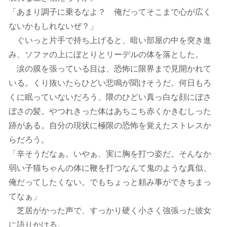
「あまり調子に乗るなよ？ 俺だってそこまで心が広く
ないかもしれないぜ？」
ぐいっと片手で持ち上げると、暗い部屋の中を突き進
み、ソファの上にぼとりとリーデルの体を落とした。
涙の膜を張っている目は、恐怖に限界まで見開かれて
いる。くり抜いたらひどい悲鳴が聞けそうだ。何日もろ
くに眠っていないだろう、隈のひどい真っ白な顔にぼさ
ぼさの髪。やつれきった体はあちこち赤くかきむしった
跡がある。自分の現状に極限の恐怖を覚えたストレスか
らだろう。
「辛そうだなぁ。いやぁ、実に胸を打つ姿だ。そんなか
弱い子猫ちゃんの体に鞭を打つなんて鬼のような真似、
俺だってしたくない。でもちょっと頼み事ができちまっ
てなぁ」
芝居がかった声で、すっかり硬く小さく強張った彼女
に語りかける。