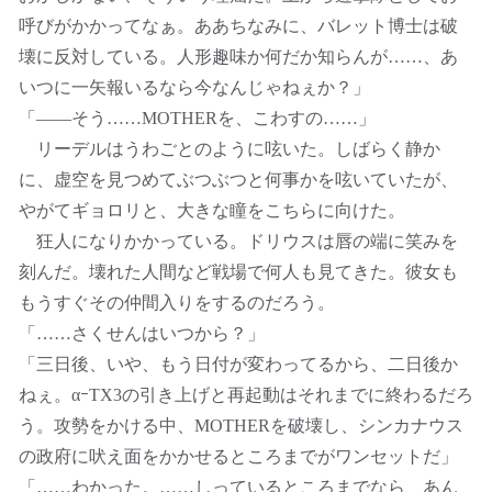
呼びがかかってなぁ。ああちなみに、バレット博士は破
壊に反対している。人形趣味か何だか知らんが……、あ
いつに一矢報いるなら今なんじゃねぇか？」
「――そう……MOTHERを、こわすの……」
リーデルはうわごとのように呟いた。しばらく静か
に、虚空を見つめてぶつぶつと何事かを呟いていたが、
やがてギョロリと、大きな瞳をこちらに向けた。
狂人になりかかっている。ドリウスは唇の端に笑みを
刻んだ。壊れた人間など戦場で何人も見てきた。彼女も
もうすぐその仲間入りをするのだろう。
「……さくせんはいつから？」
「三日後、いや、もう日付が変わってるから、二日後か
ねぇ。αｰTX3の引き上げと再起動はそれまでに終わるだろ
う。攻勢をかける中、MOTHERを破壊し、シンカナウス
の政府に吠え面をかかせるところまでがワンセットだ」
「……わかった。……しっているところまでなら、あん