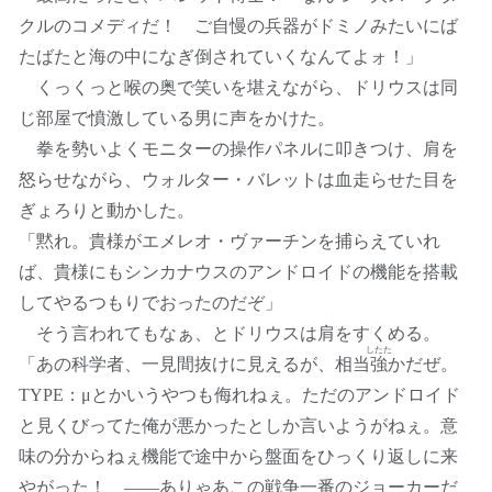
クルのコメディだ！ ご自慢の兵器がドミノみたいにば
たばたと海の中になぎ倒されていくなんてよォ！」
くっくっと喉の奥で笑いを堪えながら、ドリウスは同
じ部屋で憤激している男に声をかけた。
拳を勢いよくモニターの操作パネルに叩きつけ、肩を
怒らせながら、ウォルター・バレットは血走らせた目を
ぎょろりと動かした。
「黙れ。貴様がエメレオ・ヴァーチンを捕らえていれ
ば、貴様にもシンカナウスのアンドロイドの機能を搭載
してやるつもりでおったのだぞ」
そう言われてもなぁ、とドリウスは肩をすくめる。
したた
「あの科学者、一見間抜けに見えるが、相当
強
かだぜ。
TYPE：μとかいうやつも侮れねぇ。ただのアンドロイド
と見くびってた俺が悪かったとしか言いようがねぇ。意
味の分からねぇ機能で途中から盤面をひっくり返しに来
やがった！ ――ありゃあこの戦争一番のジョーカーだ