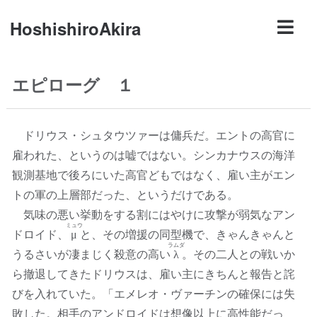
HoshishiroAkira
エピローグ １
ドリウス・シュタウツァーは傭兵だ。エントの高官に
雇われた、というのは嘘ではない。シンカナウスの海洋
観測基地で後ろにいた高官どもではなく、雇い主がエン
トの軍の上層部だった、というだけである。
気味の悪い挙動をする割にはやけに攻撃が弱気なアン
ミュウ
ドロイド、
μ
と、その増援の同型機で、きゃんきゃんと
ラムダ
うるさいが凄まじく殺意の高い
λ
。その二人との戦いか
ら撤退してきたドリウスは、雇い主にきちんと報告と詫
びを入れていた。「エメレオ・ヴァーチンの確保には失
敗した。相手のアンドロイドは想像以上に高性能だっ