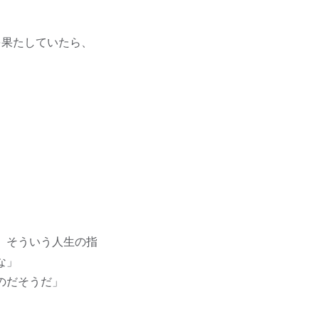
を果たしていたら、
。そういう人生の指
な」
のだそうだ」