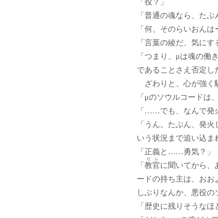
「役？」
「普通の魂なら、たぶ
「何、そのらいおんは
「言葉の綾だ、気にす
「つまり、μは魂の働
であることさえ否定し
ざわりと、心が強く
「μのソウルコードは
「……でも、なんで発
「うん。たぶん、発火
いう状況まで追い込ま
「正義と……勇気？」
ゼム
「
教官
に聞いてから、
ードの持ち主は、おお
しぶりなんか、悪役の
「歴史に残りそうなほ