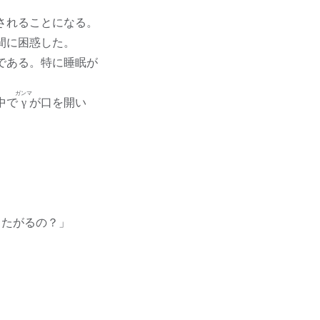
されることになる。
間に困惑した。
である。特に睡眠が
ガンマ
中で
γ
が口を開い
りたがるの？」