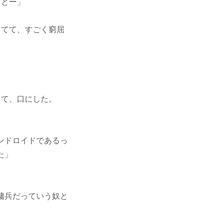
ことー」
ってて、すごく窮屈
って、口にした。
ンドロイドであるっ
た」
傭兵だっていう奴と