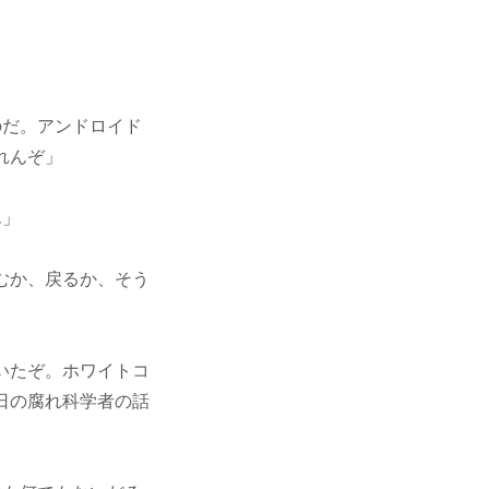
のだ。アンドロイド
れんぞ」
ん」
むか、戻るか、そう
いたぞ。ホワイトコ
日の腐れ科学者の話