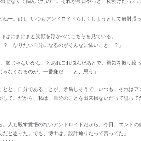
が出せなくて悩んでたのー。それが今日やっと一皮剥けたって
どねー。μは、いつもアンドロイドらしくしようとして肩肘張
βはにまにまと笑顔を浮かべてこちらを見ている。
ー？ なりたい自分になるのがそんなに怖いことー？」
」
。変じゃないかな、とあれこれ悩んだあとで、勇気を振り絞
じゃなくなるのが、一番嫌だ……と、思う」
ことと、自分であることが、矛盾しそうで、いつも、それはア
がして。だから、私は、自分のことを出来損ないだって思って
ら。人も殺す覚悟のないアンドロイドだから、今日、エントの
んだと思った。でも、博士は、設計通りだって言ってた」