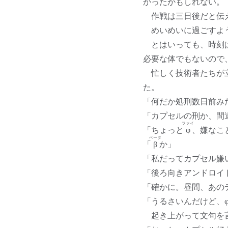
かったかもしれない。
作戦は三日後だと伝
めいめいに過ごすよう
とはいっても、時刻は
必要な体でもないので
忙しく技術者たちが立
た。
「何だか処刑数日前み
「カプセルの刑か、間
ファイ
「ちょっと
φ
、嫌なこ
ベータ
「
β
か」
「私だってカプセル嫌
「後ろ向きアンドロイ
「確かに。昼間、あの
「うるさいんだけど、
起き上がって文句を言