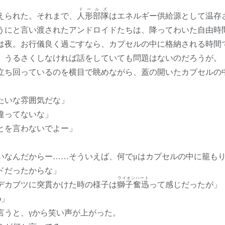
ドールズ
えられた。それまで、
人形部隊
はエネルギー供給源として温存
にと言い渡されたアンドロイドたちは、降ってわいた自由時
夜。お行儀良く過ごすなら、カプセルの中に格納される時間
、うるさくしなければ話をしていても問題はないのだろうが。
ち回っているのを横目で眺めながら、蓋の開いたカプセルの
たいな雰囲気だな」
違ってないな」
とを言わないでよー」
いなんだからー……そういえば、何でμはカプセルの中に籠も
ドだったからな」
ライオンハート
デカブツに突貫かけた時の様子は
獅子奮迅
って感じだったが」
φ」
うと、γから笑い声が上がった。