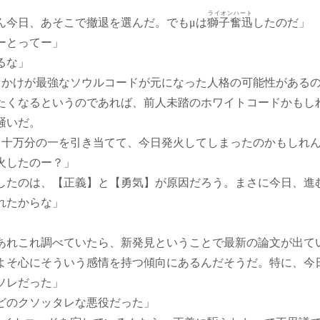
ライオンハート
ん今日、あそこで撤退を選んだ。でもμは
獅子奮迅
したのだ」
ーとってー」
るな」
きかけが最強なソウルコードが元になった人格の可能性がある
たくなるというのであれば、前人未踏のホワイトコードかもし
騒いだ。
、十万分の一を引き当てて、今日発火してしまったのかもしれ
火したのー？」
したのは、【正義】と【勇気】が原因だろう。まさに今日、進
れたからな」
あれこれ調べていたら、新発見ということで最新の論文が出て
よそ心にそういう感情を持つ傾向にあるんだそうだ。特に、今
ソレだった」
どのクソッタレな悪役だった」