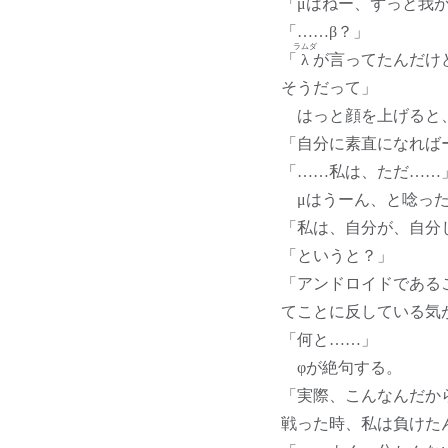
「μはねー、ずっと我
「……β？」
ラムダ
「
λ
が言ってたんだけ
そうだって」
はっと顔を上げると、
「自分に素直になれば
「……私は、ただ……
μはうーん、と唸った
「私は、自分が、自分
「というと？」
「アンドロイドである
てことに反している気
「何と……」
φが絶句する。
「実際、こんなんだか
戦った時、私は負けた