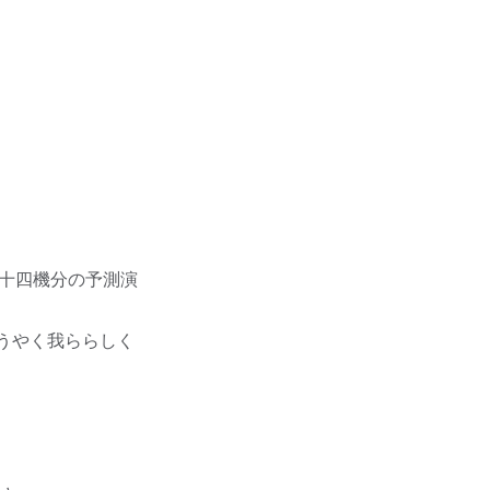
二十四機分の予測演
うやく我ららしく