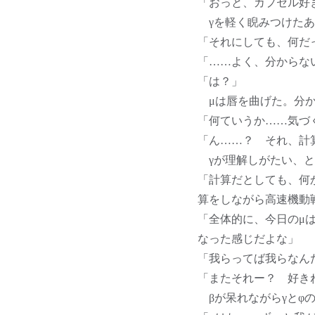
「おっと、カプセル好
γを軽く睨みつけたあ
「それにしても、何だ
「……よく、分からな
「は？」
μは唇を曲げた。分か
「何ていうか……気づ
「ん……？ それ、計
γが理解しがたい、と
「計算だとしても、何
算をしながら高速機動
「全体的に、今日のμ
なった感じだよな」
「我らってば我らなん
「またそれー？ 好き
βが呆れながらγとφ