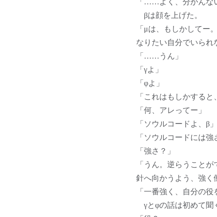
「……よく、分かんな
βは顔を上げた。
「μは、もしかしてー
なりたい自分でいられ
「……うん」
「γよ」
「φよ」
「これはもしかすると
「何、アレってー」
「ソウルコードよ、β
「ソウルコードには強
「強さ？」
「うん。逆らうことが
針へ向かうよう、強く
「一番強く、自分の役
γとφの話は初めて聞