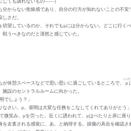
にしても譲れないもの――）
分からない焦燥感であり、自分の行方が知れないことの不安
寂しさだ。
切望しているのか、それでもμには分からない。どこに行く
、戦うべきなのだと漠然と感じていた。
ミュウ
が休憩スペースなどで思い思いに過ごしているところで、
μ
、施設のセントラルルームに向かった。
ご用でしょう？」
りなさい、μ。昼間は大変な任務をこなしてくれてありがとう
て微笑み、μを労った。近くに誘われて、μはぺたりと床に座り込
身を走査される感覚に、あ、と納得する。損傷の具合を確認さ