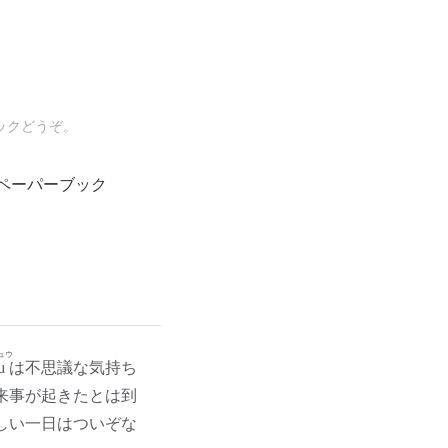
ックどうぞ。
ペーパーブック
ュウ
μ
は不思議な気持ち
来事が起きたとは到
しい一日はついぞな