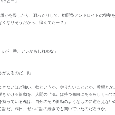
いけどー」
。誰かを殺したり、戦ったりして、戦闘型アンドロイドの役割
なくなりそうだから、悩んでたー？」
、μが一番、アレかもしれぬな」
」
さがあるのだ、β」
できないほど強い、欲というか、やりたいこととか、希望とか
働きかける衝動を、人間の〝魂〟は持つ傾向にあるらしくって
を持っている魂は、自分のその衝動のようなものに逆らえない
く話だ。昨日、ゼムに話の続きでも聞いていたのだろうか。