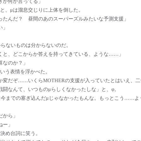
きが何か言ってる」
と、μは溜息交じりに上体を倒した。
ったんだ？ 昼間のあのスーパーズルみたいな予測支援」
い」
らないものは分からないのだ。
くと、どこからか答えを持ってきている、ような……」
算なのか？」
いう表情を浮かべた。
か変だぞ……いくらMOTHERの支援が入っていたとはいえ、
戦闘なんて、いつものμらしくなかったしな」と、φ。
は今までの塞ぎ込んだμじゃなかったもんな。もっとこう……よ
だから」
ねー」
の決め台詞に笑う。