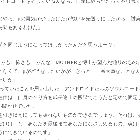
ワイトコードを宿しているんなら、正義に駆られたって不思議
とやら。μの勇気が少しだけだが戦いを先送りにしたから、対
時間もあるわけだ」
間と同じようになってほしかったんだと思うよー？」
悩みも、怖さも、みんな、MOTHERと博士が望んだ通りのもの
ゃなくて、μがどうなりたいかが、きっと、一番大事なことな
たいか」
言っていたことを思い出した。アンドロイドたちのソウルコード
理由は、自身の在り方を成長途上の段階でこうだと定めて固定
言い聞かせていた。
を引き換えにしても譲れないものができるでしょう。それは、
だけは、と、あなたを最後まであなたになさしめるもの。魂は
うにできているのです』